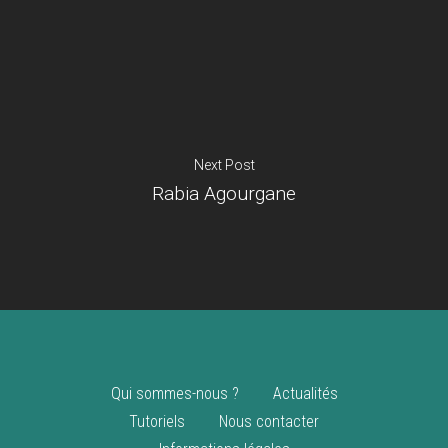
Je suis un
commerçant
Trouver un point
vente
Nouveautés
Next Post
Rabia Agourgane
Qui sommes-nous ?
Actualités
Tutoriels
Nous contacter