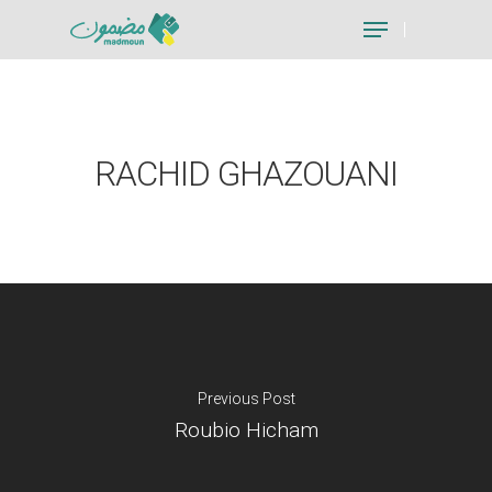
Hit enter to search or ESC to close
RACHID GHAZOUANI
Previous Post
Roubio Hicham
Je suis un particu