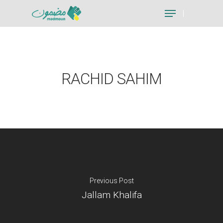
Hit enter to search or ESC to close
RACHID SAHIM
Previous Post
Jallam Khalifa
Je suis un particu