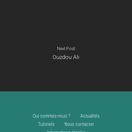
Je suis un
commerçant
Trouver un point
vente
Nouveautés
Next Post
Ouzdou Ali
Qui sommes-nous ?
Actualités
Tutoriels
Nous contacter