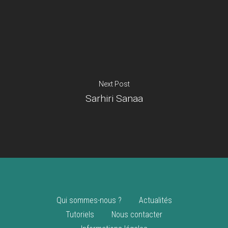
Je suis un
commerçant
Trouver un point
vente
Nouveautés
Next Post
Sarhiri Sanaa
Qui sommes-nous ?
Actualités
Tutoriels
Nous contacter