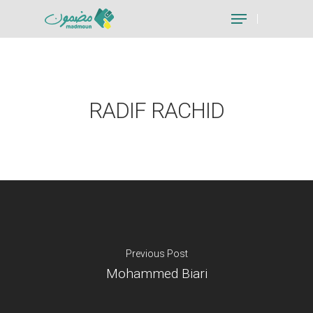
Hit enter to search or ESC to close
RADIF RACHID
Previous Post
Mohammed Biari
Je suis un particu