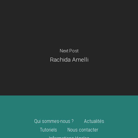
Je suis un
commerçant
Trouver un point
vente
Nouveautés
Next Post
Rachida Amelli
Qui sommes-nous ?
Actualités
Tutoriels
Nous contacter