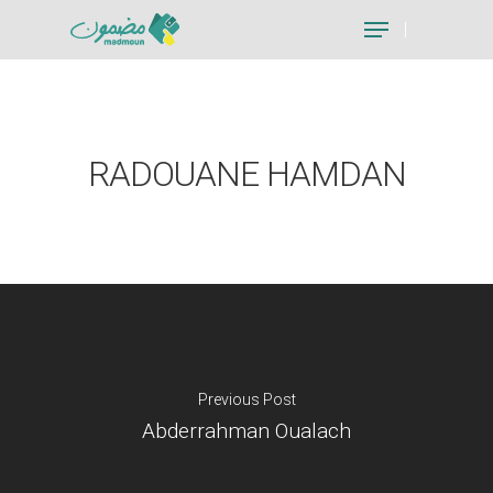
Hit enter to search or ESC to close
RADOUANE HAMDAN
Previous Post
Abderrahman Oualach
Je suis un particu