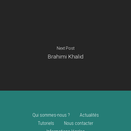
Je suis un
commerçant
Trouver un point
vente
Nouveautés
Next Post
Brahimi Khalid
Qui sommes-nous ?
Actualités
Tutoriels
Nous contacter