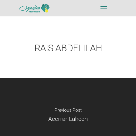
Hit enter to search or ESC to close
RAIS ABDELILAH
Previous Post
Acerrar Lahcen
Je suis un particu