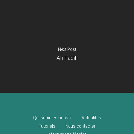
Je suis un
commerçant
Trouver un point
vente
Nouveautés
Next Post
Ali Fadili
Qui sommes-nous ?
Actualités
Tutoriels
Nous contacter