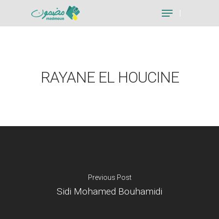
Hit enter to search or ESC to close
RAYANE EL HOUCINE
Previous Post
Sidi Mohamed Bouhamidi
Je suis un particu