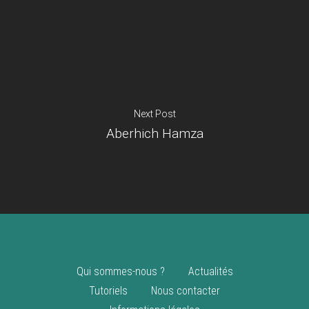
Je suis un
commerçant
Trouver un point
vente
Nouveautés
Next Post
Aberhich Hamza
Qui sommes-nous ?
Actualités
Tutoriels
Nous contacter