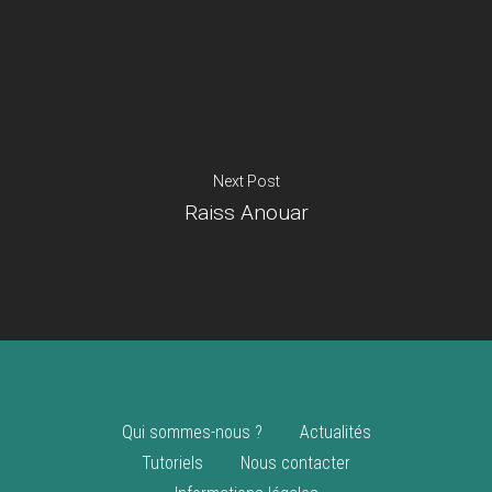
Je suis un
commerçant
Trouver un point
vente
Nouveautés
Next Post
Raiss Anouar
Qui sommes-nous ?
Actualités
Tutoriels
Nous contacter