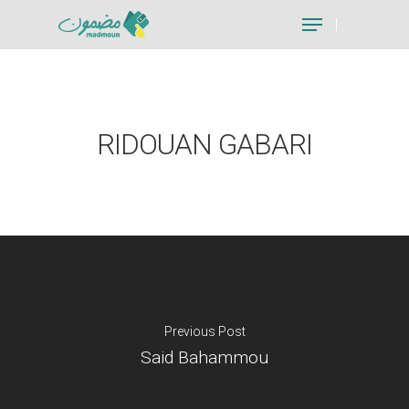
Hit enter to search or ESC to close
RIDOUAN GABARI
Previous Post
Said Bahammou
Je suis un particu