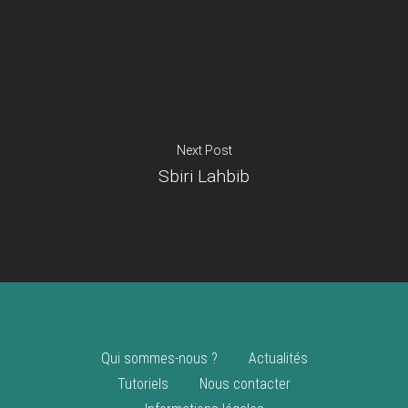
Je suis un
commerçant
Trouver un point
vente
Nouveautés
Next Post
Sbiri Lahbib
Qui sommes-nous ?
Actualités
Tutoriels
Nous contacter