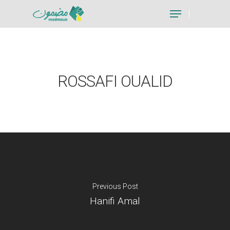
Hit enter to search or ESC to close
ROSSAFI OUALID
Previous Post
Hanifi Amal
Je suis un particu