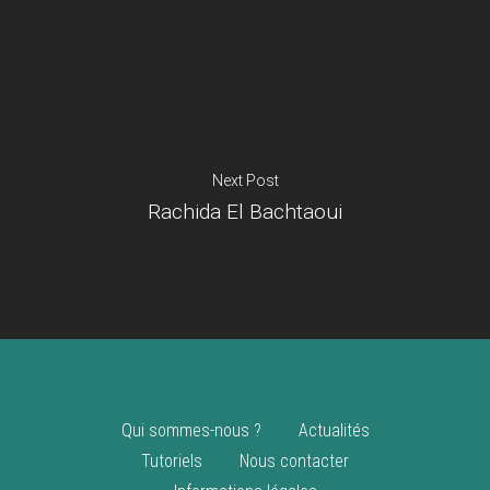
Je suis un
commerçant
Trouver un point
vente
Nouveautés
Next Post
Rachida El Bachtaoui
Qui sommes-nous ?
Actualités
Tutoriels
Nous contacter