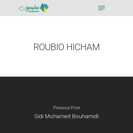
Hit enter to search or ESC to close
ROUBIO HICHAM
Previous Post
Sidi Mohamed Bouhamidi
Je suis un particu