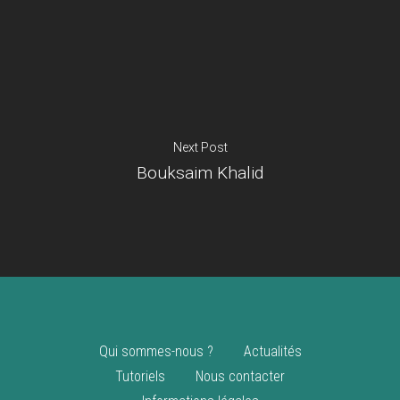
Je suis un
commerçant
Trouver un point
vente
Nouveautés
Next Post
Bouksaim Khalid
Qui sommes-nous ?
Actualités
Tutoriels
Nous contacter