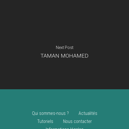
Je suis un
commerçant
Trouver un point
vente
Nouveautés
Next Post
TAMAN MOHAMED
Qui sommes-nous ?
Actualités
Tutoriels
Nous contacter