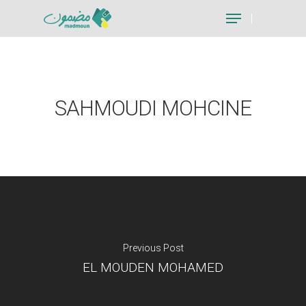
Hit enter to search or ESC to close
SAHMOUDI MOHCINE
Previous Post
EL MOUDEN MOHAMED
Je suis un particu