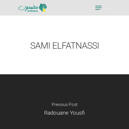
Hit enter to search or ESC to close
SAMI ELFATNASSI
Previous Post
Radouane Yousfi
Je suis un particu