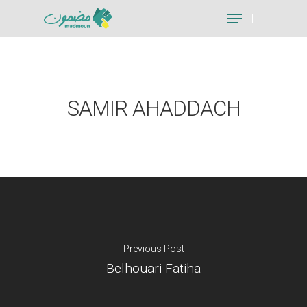
Hit enter to search or ESC to close
SAMIR AHADDACH
Previous Post
Belhouari Fatiha
Je suis un particu