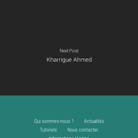
Je suis un
commerçant
Trouver un point
vente
Nouveautés
Next Post
Kharrigue Ahmed
Qui sommes-nous ?
Actualités
Tutoriels
Nous contacter