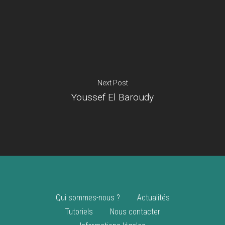
Je suis un
commerçant
Trouver un point
vente
Nouveautés
Next Post
Youssef El Baroudy
Qui sommes-nous ?
Actualités
Tutoriels
Nous contacter