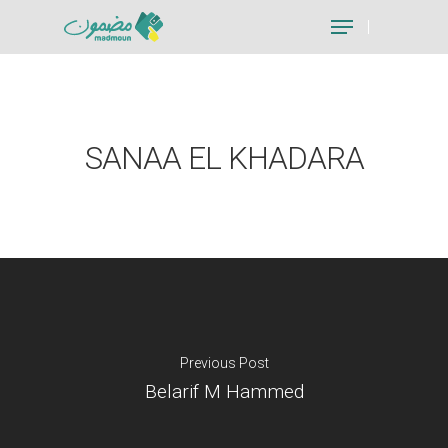
Hit enter to search or ESC to close
SANAA EL KHADARA
Previous Post
Belarif M Hammed
Je suis un particu