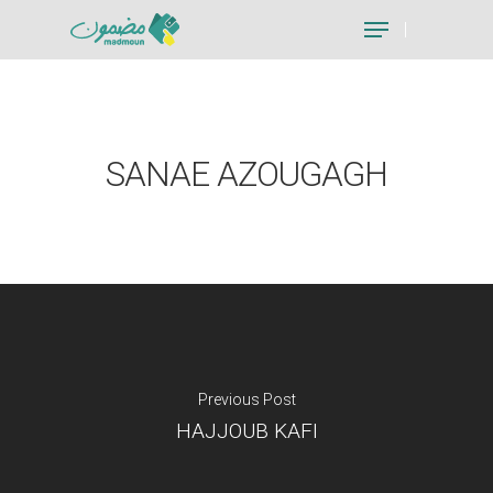
Hit enter to search or ESC to close
SANAE AZOUGAGH
Previous Post
HAJJOUB KAFI
Je suis un particu