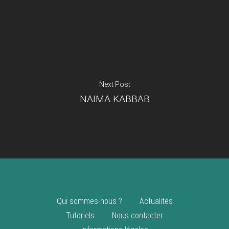
Je suis un
commerçant
Trouver un point
vente
Nouveautés
Next Post
NAIMA KABBAB
Qui sommes-nous ?
Actualités
Tutoriels
Nous contacter