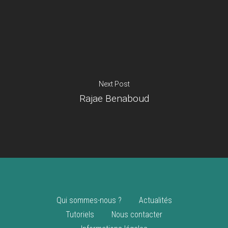
Je suis un
commerçant
Trouver un point
vente
Nouveautés
Next Post
Rajae Benaboud
Qui sommes-nous ?
Actualités
Tutoriels
Nous contacter