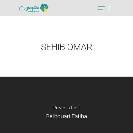
Hit enter to search or ESC to close
SEHIB OMAR
Previous Post
Belhouari Fatiha
Je suis un particu