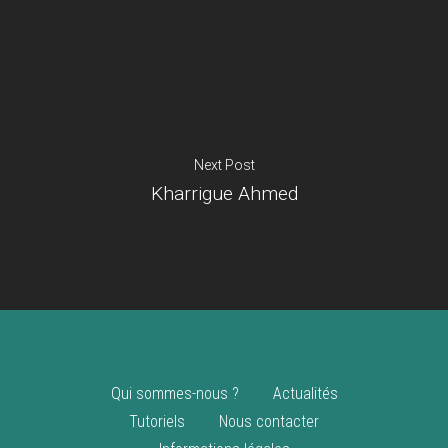
Je suis un
commerçant
Trouver un point
vente
Nouveautés
Next Post
Kharrigue Ahmed
Qui sommes-nous ?
Actualités
Tutoriels
Nous contacter