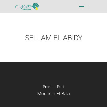
Hit enter to search or ESC to close
SELLAM EL ABIDY
Previous Post
Mouhcin El Bazi
Je suis un particu