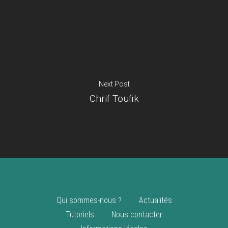
Je suis un
commerçant
Trouver un point
vente
Nouveautés
Next Post
Chrif Toufik
Qui sommes-nous ?
Actualités
Tutoriels
Nous contacter