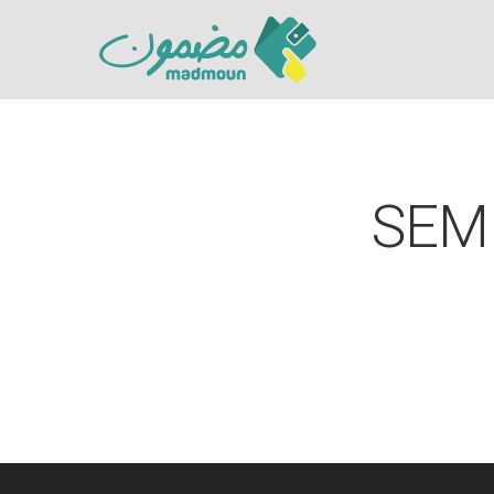
SEML
Hit enter to search or ESC to close