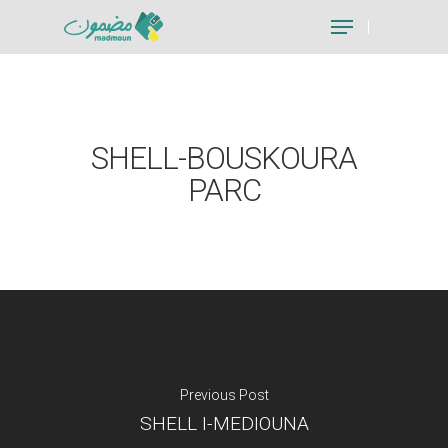
Hit enter to search or ESC to close
SHELL-BOUSKOURA
PARC
Previous Post
SHELL I-MEDIOUNA
Je suis un particu