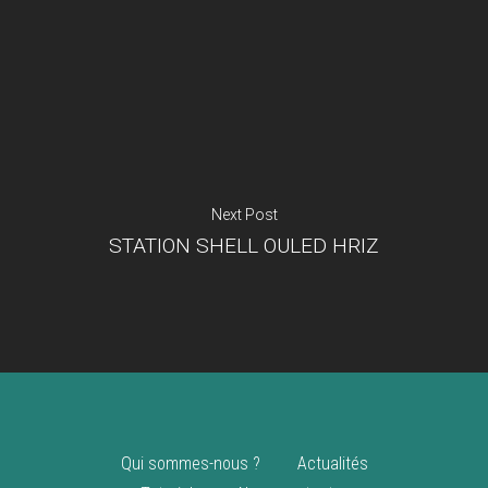
Je suis un
commerçant
Trouver un point
vente
Nouveautés
Next Post
STATION SHELL OULED HRIZ
Qui sommes-nous ?
Actualités