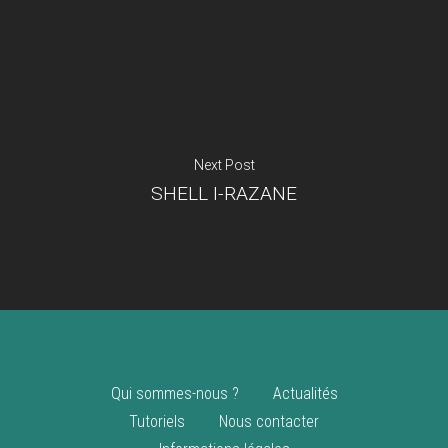
Je suis un
commerçant
Trouver un point
vente
Nouveautés
Next Post
SHELL I-RAZANE
Qui sommes-nous ?
Actualités
Tutoriels
Nous contacter