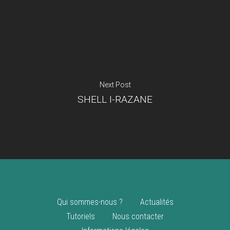
Je suis un
commerçant
Trouver un point
vente
Nouveautés
Next Post
SHELL I-RAZANE
Qui sommes-nous ?
Actualités
Tutoriels
Nous contacter