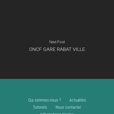
Je suis un
commerçant
Trouver un point
vente
Nouveautés
Next Post
ONCF GARE RABAT VILLE
Qui sommes-nous ?
Actualités
Tutoriels
Nous contacter