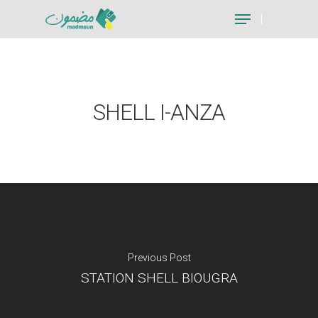
Hit enter to search or ESC to close
SHELL I-ANZA
Previous Post
STATION SHELL BIOUGRA
Je suis un particu