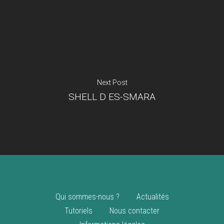
Je suis un
commerçant
Trouver un point
vente
Nouveautés
Next Post
SHELL D ES-SMARA
Qui sommes-nous ?
Actualités
Tutoriels
Nous contacter