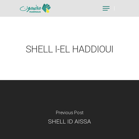
Hit enter to search or ESC to close
SHELL I-EL HADDIOUI
Previous Post
SHELL ID AISSA
Je suis un particu