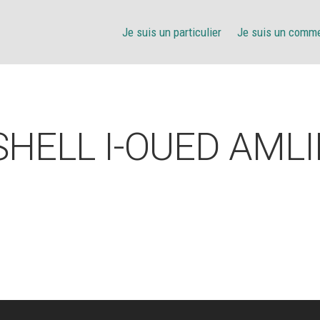
Je suis un particulier
Je suis un comm
SHELL I-OUED AMLI