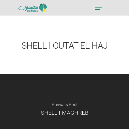
Hit enter to search or ESC to close
SHELL I OUTAT EL HAJ
Previous Post
SHELL I-MAGHREB
Je suis un particu