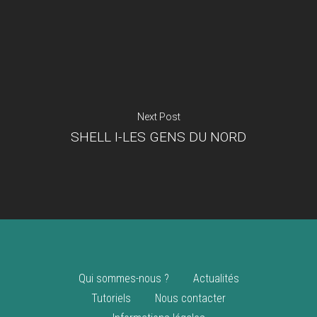
Je suis un
commerçant
Trouver un point
vente
Nouveautés
Next Post
SHELL I-LES GENS DU NORD
Qui sommes-nous ?
Actualités
Tutoriels
Nous contacter