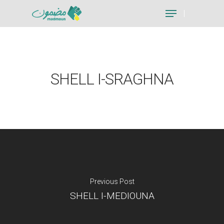
Hit enter to search or ESC to close
SHELL I-SRAGHNA
Previous Post
SHELL I-MEDIOUNA
Je suis un particu