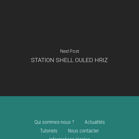
Je suis un
commerçant
Trouver un point
vente
Nouveautés
Next Post
STATION SHELL OULED HRIZ
Qui sommes-nous ?
Actualités
Tutoriels
Nous contacter