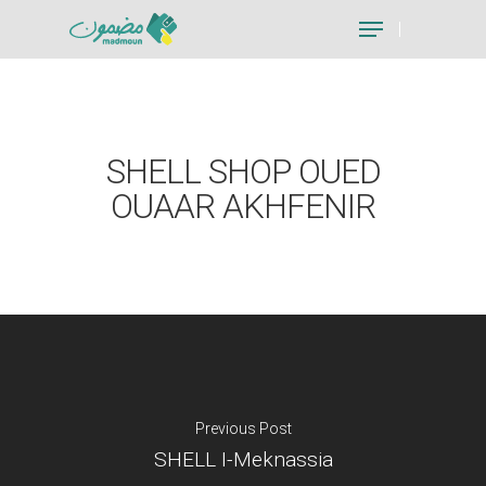
Hit enter to search or ESC to close
SHELL SHOP OUED
OUAAR AKHFENIR
Previous Post
SHELL I-Meknassia
Je suis un particu