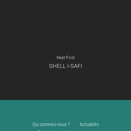
Je suis un
commerçant
Trouver un point
vente
Nouveautés
Next Post
SHELL I-SAFI
Qui sommes-nous ?
Actualités