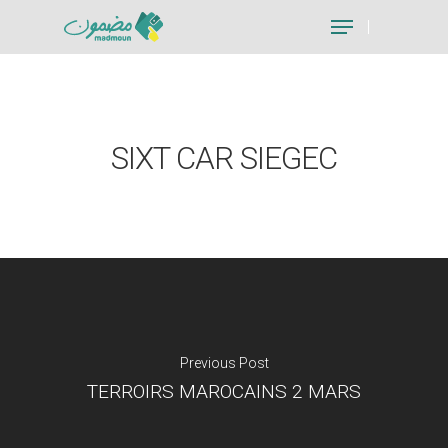
Hit enter to search or ESC to close
SIXT CAR SIEGEC
Previous Post
TERROIRS MAROCAINS 2 MARS
Je suis un particu