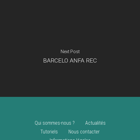
Je suis un
commerçant
Trouver un point
vente
Nouveautés
Next Post
BARCELO ANFA REC
Qui sommes-nous ?
Actualités
Tutoriels
Nous contacter