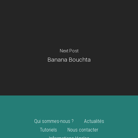
Je suis un
commerçant
Trouver un point
vente
Nouveautés
Next Post
Banana Bouchta
Qui sommes-nous ?
Actualités
Tutoriels
Nous contacter