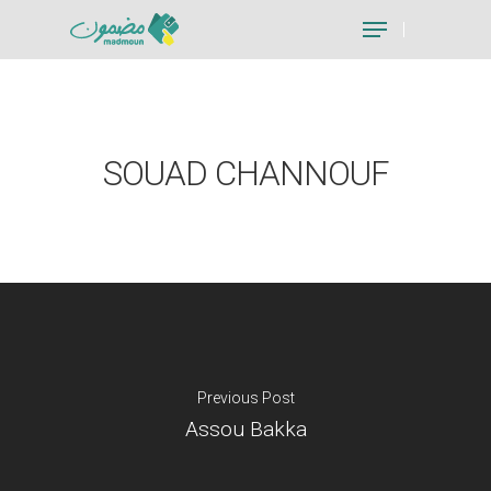
Hit enter to search or ESC to close
SOUAD CHANNOUF
Previous Post
Assou Bakka
Je suis un particu