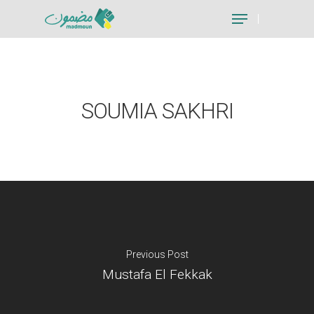
Hit enter to search or ESC to close
SOUMIA SAKHRI
Previous Post
Mustafa El Fekkak
Je suis un particu