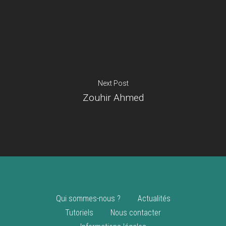
Je suis un
commerçant
Trouver un point
vente
Nouveautés
Next Post
Zouhir Ahmed
Qui sommes-nous ?
Actualités
Tutoriels
Nous contacter