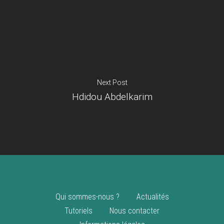
Je suis un
commerçant
Trouver un point
vente
Nouveautés
Next Post
Hdidou Abdelkarim
Qui sommes-nous ?
Actualités
Tutoriels
Nous contacter