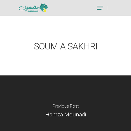
Hit enter to search or ESC to close
SOUMIA SAKHRI
Previous Post
Hamza Mounadi
Je suis un particu