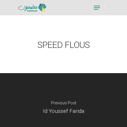
Hit enter to search or ESC to close
SPEED FLOUS
Previous Post
Id Youssef Farida
Je suis un particu