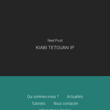
Je suis un
commerçant
Trouver un point
vente
Nouveautés
Next Post
KIABI TETOUAN IP
Qui sommes-nous ?
Actualités
Tutoriels
Nous contacter