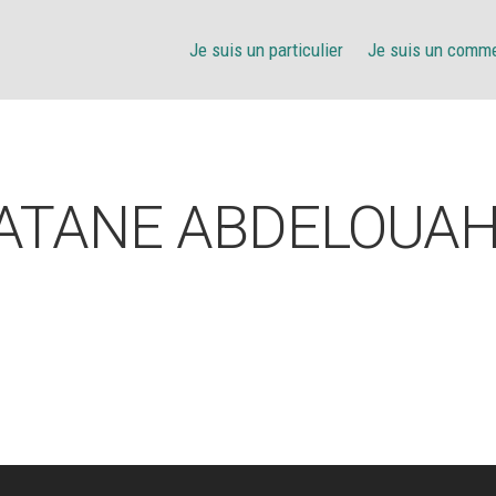
Je suis un particulier
Je suis un comm
ATANE ABDELOUA