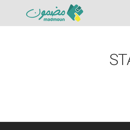
ST
Hit enter to search or ESC to close