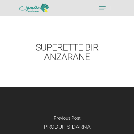
Hit enter to search or ESC to close
SUPERETTE BIR
ANZARANE
Previous Post
PRODUITS DARNA
Je suis un particu