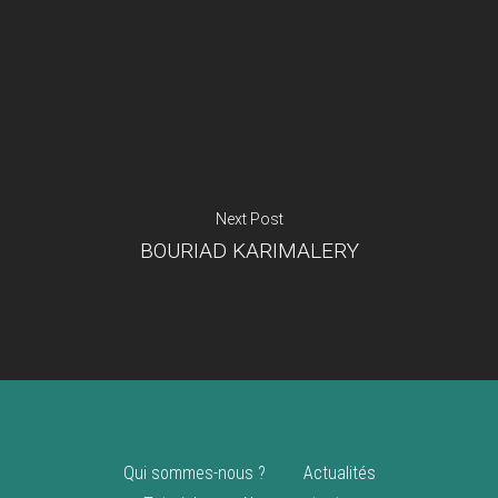
Je suis un
commerçant
Trouver un point
vente
Nouveautés
Next Post
BOURIAD KARIMALERY
Qui sommes-nous ?
Actualités