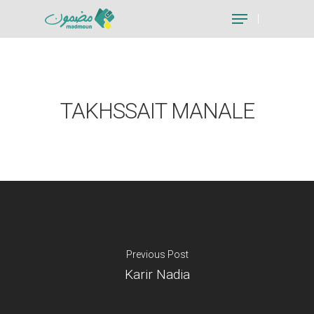
Hit enter to search or ESC to close
TAKHSSAIT MANALE
Previous Post
Karir Nadia
Je suis un particu