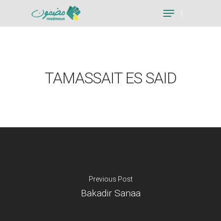
Hit enter to search or ESC to close
TAMASSAIT ES SAID
Previous Post
Bakadir Sanaa
Je suis un particu