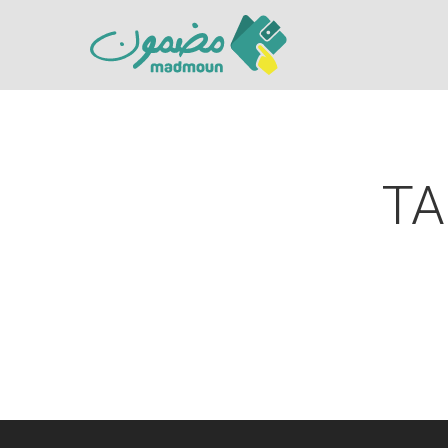
TA
Hit enter to search or ESC to close