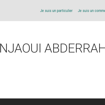
Je suis un particulier
Je suis un comm
NJAOUI ABDERRA