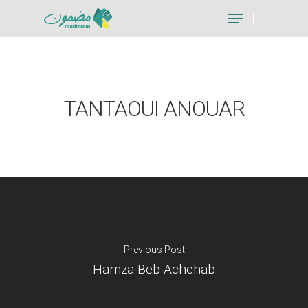
Hit enter to search or ESC to close
TANTAOUI ANOUAR
Previous Post
Hamza Beb Achehab
Je suis un particu