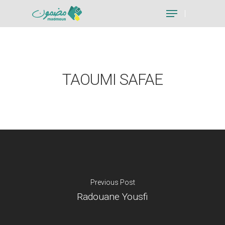
Hit enter to search or ESC to close
TAOUMI SAFAE
Previous Post
Radouane Yousfi
Je suis un particu