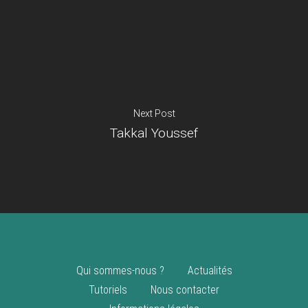
Je suis un
commerçant
Trouver un point
vente
Nouveautés
Next Post
Takkal Youssef
Qui sommes-nous ?
Actualités
Tutoriels
Nous contacter