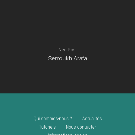
Je suis un
commerçant
Trouver un point
vente
Nouveautés
Next Post
Serroukh Arafa
Qui sommes-nous ?
Actualités
Tutoriels
Nous contacter