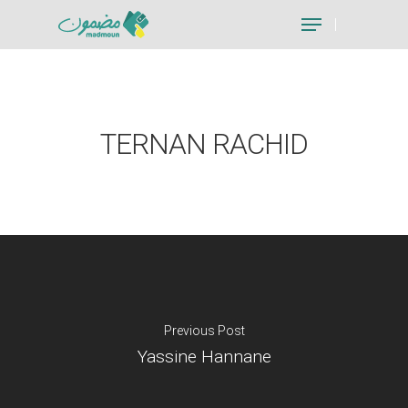
Hit enter to search or ESC to close
TERNAN RACHID
Previous Post
Yassine Hannane
Je suis un particu