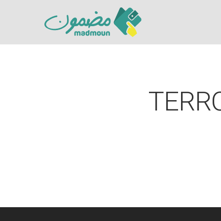
TERR
Hit enter to search or ESC to close