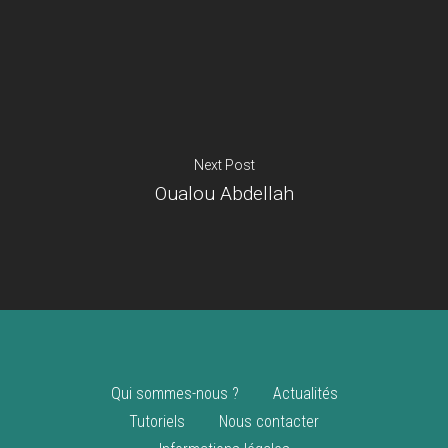
Je suis un
commerçant
Trouver un point
vente
Nouveautés
Next Post
Oualou Abdellah
Qui sommes-nous ?
Actualités
Tutoriels
Nous contacter