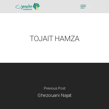
Hit enter to search or ESC to close
TOJAIT HAMZA
Previous Post
Ghezouani Najat
Je suis un particu