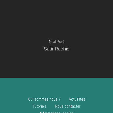
Je suis un
commerçant
Trouver un point
vente
Nouveautés
Next Post
Satir Rachid
Qui sommes-nous ?
Actualités
Tutoriels
Nous contacter