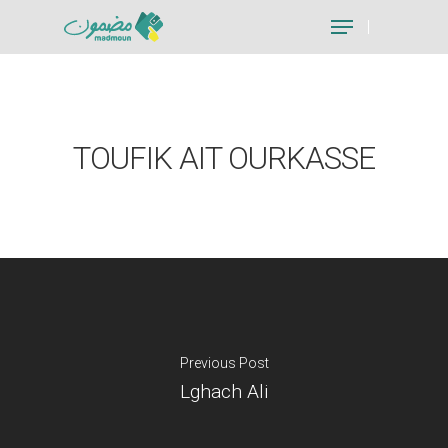
Hit enter to search or ESC to close
TOUFIK AIT OURKASSE
Previous Post
Lghach Ali
Je suis un particu