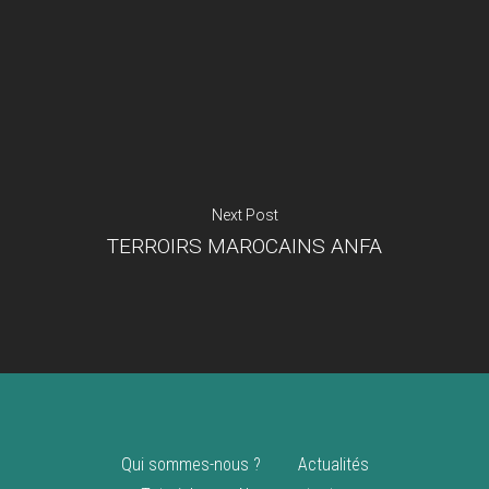
Je suis un
commerçant
Trouver un point
vente
Nouveautés
Next Post
TERROIRS MAROCAINS ANFA
Qui sommes-nous ?
Actualités