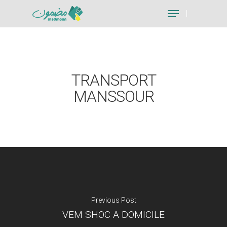
Hit enter to search or ESC to close
TRANSPORT
MANSSOUR
Previous Post
VEM SHOC A DOMICILE
Je suis un particu