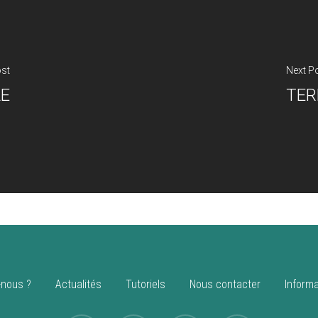
ost
Next P
LE
TER
nous ?
Actualités
Tutoriels
Nous contacter
Informa