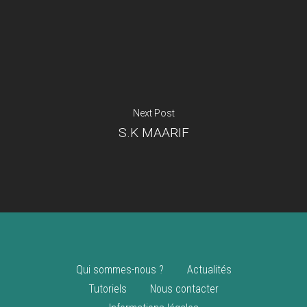
Je suis un
commerçant
Trouver un point
vente
Nouveautés
Next Post
S.K MAARIF
Qui sommes-nous ?
Actualités
Tutoriels
Nous contacter