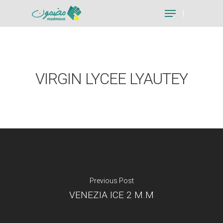
Hit enter to search or ESC to close
VIRGIN LYCEE LYAUTEY
Previous Post
VENEZIA ICE 2 M.M
Je suis un particu