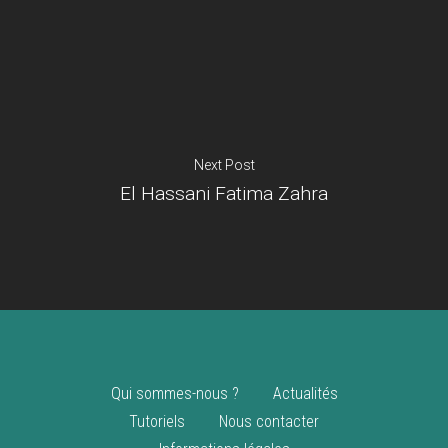
Je suis un
commerçant
Trouver un point
vente
Nouveautés
Next Post
El Hassani Fatima Zahra
Qui sommes-nous ?
Actualités
Tutoriels
Nous contacter