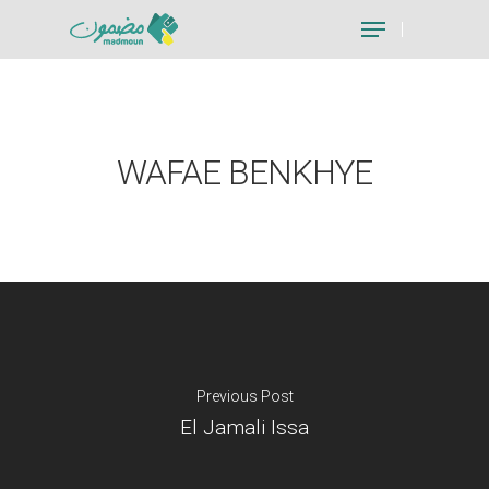
Hit enter to search or ESC to close
WAFAE BENKHYE
Previous Post
El Jamali Issa
Je suis un particu