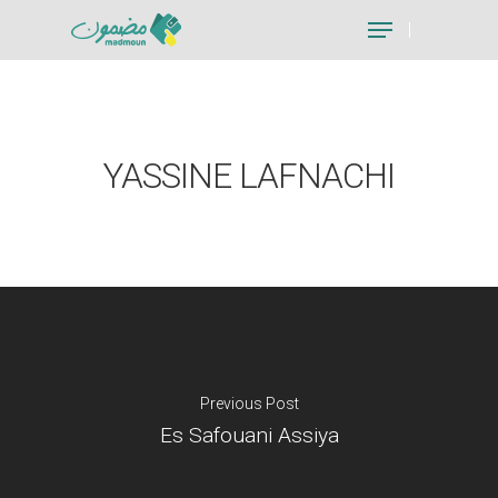
Hit enter to search or ESC to close
YASSINE LAFNACHI
Previous Post
Es Safouani Assiya
Je suis un particu